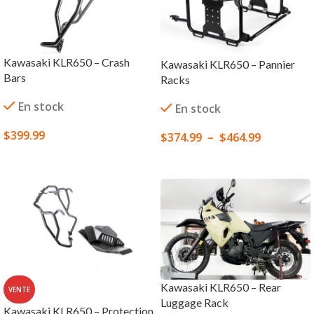
Kawasaki KLR650 – Crash
Kawasaki KLR650 – Pannier
Bars
Racks
En stock
En stock
$
399.99
$
374.99
–
$
464.99
CHOIX DES OPTIONS
CHOIX DES OPTIONS
Kawasaki KLR650 – Rear
VENTE
Luggage Rack
Kawasaki KLR650 – Protection