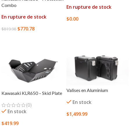
Combo
En rupture de stock
En rupture de stock
$
0.00
CHOIX DES OPTIONS
$
770.78
$
819.98
LIRE LA SUITE
Valises en Aluminium
Kawasaki KLR650 – Skid Plate
En stock
(0)
En stock
$
1,499.99
$
419.99
CHOIX DES OPTIONS