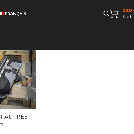
$
0.00
FRANÇAIS
0
artic
T AUTRES
ts