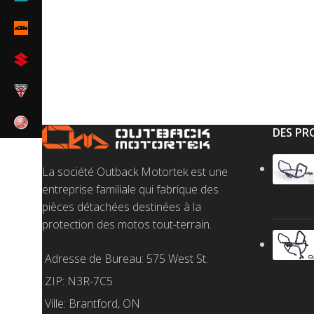
DES PR
La société Outback Motortek est une
entreprise familiale qui fabrique des
pièces détachées destinées à la
protection des motos tout-terrain.
Adresse de Bureau: 575 West St.
ZIP: N3R-7C5
Ville: Brantford, ON