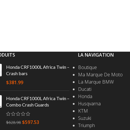
ODUITS
LA NAVIGATION
Honda CRF1000L Africa Twin –
Boutique
Crash bars
Ma Marque De Moto
La Marque BMW
$
381.99
Ducati
Honda
Honda CRF1000L Africa Twin –
Husqvarna
Combo Crash Guards
KTM
Suzuki
$
597.53
$
628.98
Triumph