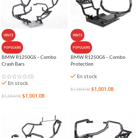
VENTE
VENTE
POPULAIRE
POPULAIRE
BMW R1250GS – Combo
BMW R1250GS – Combo
Crash Bars
Protection
(0)
En stock
En stock
$
1,001.08
$
1,064.98
$
1,001.08
$
1,064.98
CHOIX DES OPTIONS
CHOIX DES OPTIONS