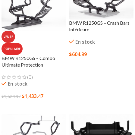
BMW R1250GS – Crash Bars
Inférieure
VENTE
En stock
POPULAIRE
$
604.99
BMW R1250GS – Combo
CHOIX DES OPTIONS
Ultimate Protection
(0)
En stock
$
1,433.47
$
1,524.97
CHOIX DES OPTIONS