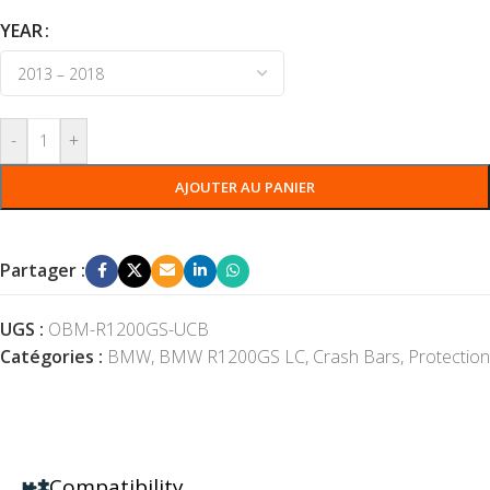
YEAR
-
+
AJOUTER AU PANIER
Partager :
UGS :
OBM-R1200GS-UCB
Catégories :
BMW
,
BMW R1200GS LC
,
Crash Bars
,
Protection
Compatibility