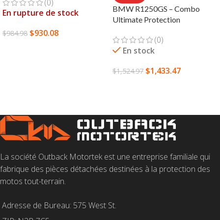
(0)
BMW R1250GS – Combo
En rupture de stock
Ultimate Protection
$
930.08
$
984.98
(0)
LIRE LA SUITE
En stock
$
1,433.47
$
1,524.97
CHOIX DES OPTIONS
La société Outback Motortek est une entreprise familiale qui
fabrique des pièces détachées destinées à la protection des
motos tout-terrain.
Adresse de Bureau: 575 West St.