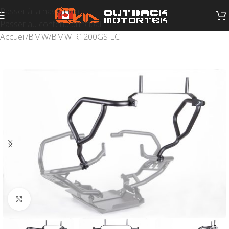
Passer à la navigation
Passer au contenu principal
Accueil
/
BMW
/
BMW R1200GS LC
Cliquez pour agrandir