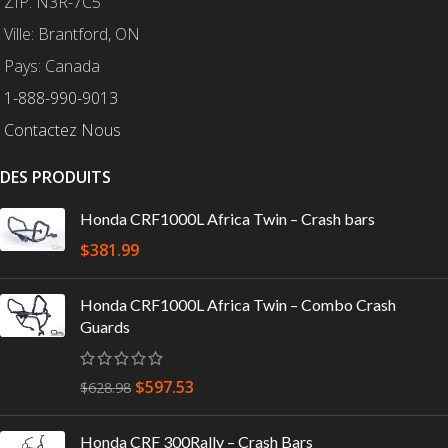
ZIP: N3R-7C5
Ville: Brantford, ON
Pays: Canada
1-888-990-9013
Contactez Nous
DES PRODUITS
Honda CRF1000L Africa Twin – Crash bars
$
381.99
Honda CRF1000L Africa Twin – Combo Crash
Guards
$
597.53
$
628.98
Honda CRF 300Rally – Crash Bars