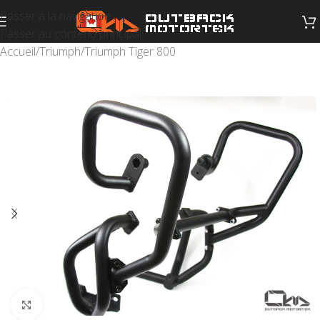
Passer à la navigation
Passer au contenu principal
Accueil
/
Triumph
/
Triumph Tiger 800
Cliquez pour agrandir