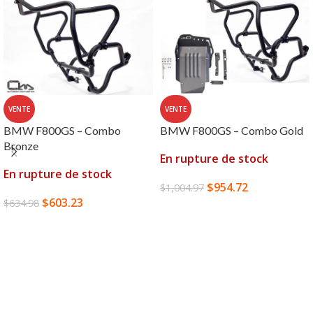
VENTE
VENTE
BMW F800GS – Combo
BMW F800GS – Combo Gold
Bronze
En rupture de stock
En rupture de stock
$
954.72
$
1,004.97
$
603.23
$
634.98
LIRE LA SUITE
LIRE LA SUITE