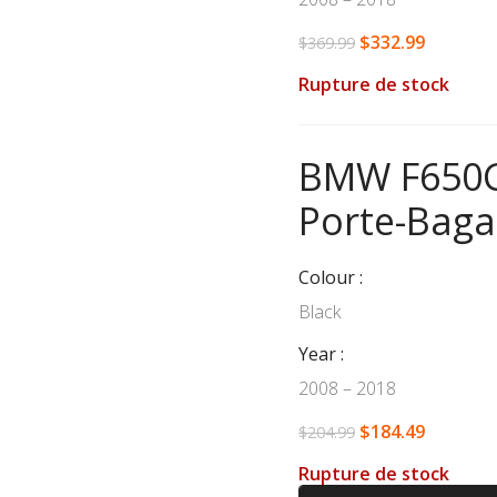
$
332.99
$
369.99
Rupture de stock
BMW F650GS
Porte-Baga
Colour
Black
Year
2008 – 2018
$
184.49
$
204.99
Rupture de stock