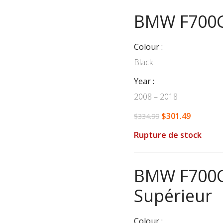
BMW F700GS
Colour
Black
Year
2008 – 2018
$
301.49
$
334.99
Rupture de stock
BMW F700GS
Supérieur
Colour