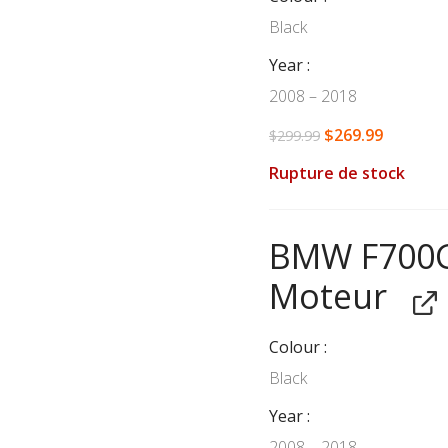
Black
Year
2008 – 2018
$
269.99
$
299.99
Rupture de stock
BMW F700G
Moteur
Colour
Black
Year
2008 – 2018