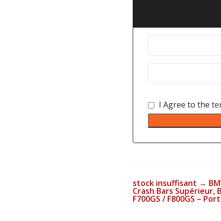
I Agree to the
te
stock insuffisant → B
Crash Bars Supérieur,
F700GS / F800GS – Por