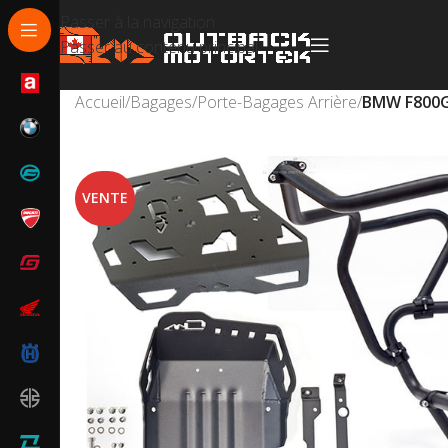
Passer à la navigation
Passer au contenu principal
Accueil
/
Bagages
/
Porte-Bagages Arrière
/
BMW F800G
VENTE