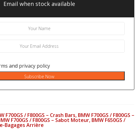
Email when stock available
rms
and
privacy policy
Subscribe Now
MW F700GS / F800GS – Crash Bars, BMW F700GS / F800GS –
 BMW F700GS / F800GS – Sabot Moteur, BMW F650GS /
te-Bagages Arrière