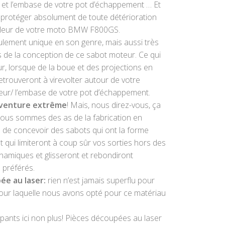
uile et l’embase de votre pot d’échappement … Et
à protéger absolument de toute détérioration
 valeur de votre moto BMW F800GS.
ulement unique en son genre, mais aussi très
ors de la conception de ce sabot moteur. Ce qui
ur, lorsque de la boue et des projections en
etrouveront à virevolter autour de votre
eur/ l’embase de votre pot d’échappement.
’aventure extrême
! Mais, nous direz-vous, ça
 nous sommes des as de la fabrication en
de concevoir des sabots qui ont la forme
t qui limiteront à coup sûr vos sorties hors des
ynamiques et glisseront et rebondiront
 préférés.
ée au laser:
rien n’est jamais superflu pour
n pour laquelle nous avons opté pour ce matériau
pants ici non plus! Pièces découpées au laser