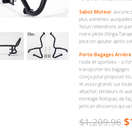
Sabot Moteur
: aucune 
plus extrêmes auxquelles
Nous retiendrons en part
notre pilote (Kinga Tanaje
peut-on ajouter après ce
Porte-Bagages Arrière
route et sportives – si l
transporter les bagages.
conçu pour proposer toute
et assez grands sur toute
attacher, tendeurs et au
montage Rotopax, de faço
jerrican d’essence qui va 
$
$
1,209.96