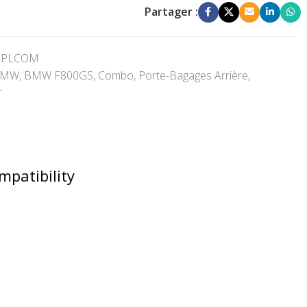
Partager :
-PLCOM
BMW
,
BMW F800GS
,
Combo
,
Porte-Bagages Arrière
,
r
mpatibility