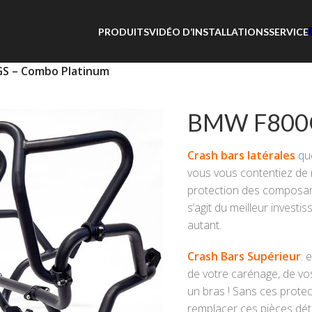
PRODUITS
VIDÉO D’INSTALLATIONS
SERVICE
S – Combo Platinum
BMW F800G
Crash bars latérales
que
vous vous contentiez de 
protection des composant
s’agit du meilleur invest
autant.
Crash Bars Supérieur
: 
de votre carénage, de vos
un bras ! Sans ces protect
remplacer ces pièces dét