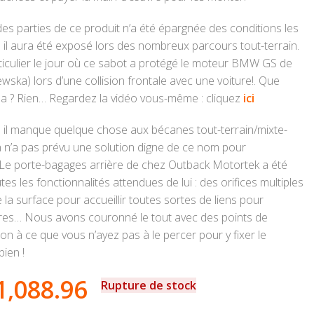
des parties de ce produit n’a été épargnée des conditions les
 il aura été exposé lors des nombreux parcours tout-terrain.
iculier le jour où ce sabot a protégé le moteur BMW GS de
wska) lors d’une collision frontale avec une voiture!. Que
la ? Rien… Regardez la vidéo vous-même : cliquez
ici
: il manque quelque chose aux bécanes tout-terrain/mixte-
’on n’a pas prévu une solution digne de ce nom pour
 Le porte-bagages arrière de chez Outback Motortek a été
s les fonctionnalités attendues de lui : des orifices multiples
 la surface pour accueillir toutes sortes de liens pour
tres… Nous avons couronné le tout avec des points de
n à ce que vous n’ayez pas à le percer pour y fixer le
bien !
1,088.96
Rupture de stock